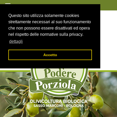
MENU
|
+39 335 5911009
Questo sito utilizza solamente cookies
podereporziola@oliobiologicoporziola.it
strettamente necessari al suo funzionamento
che non possono essere disattivati ed opera
nel rispetto delle normative sulla privacy.
Olio B
dettagli
Accetto