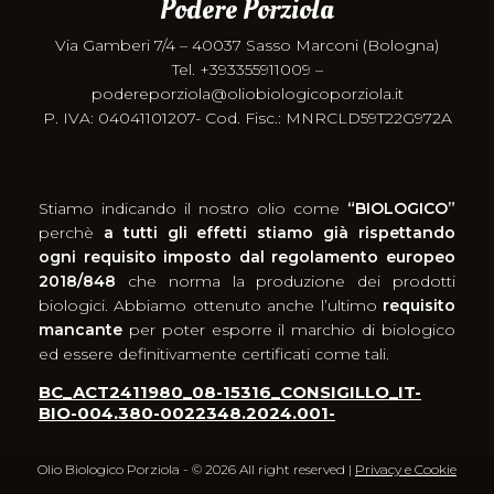
Podere Porziola
Via Gamberi 7/4 – 40037 Sasso Marconi (Bologna)
Tel. +393355911009 –
podereporziola@oliobiologicoporziola.it
P. IVA: 04041101207- Cod. Fisc.: MNRCLD59T22G972A
Stiamo indicando il nostro olio come
“BIOLOGICO”
perchè
a tutti gli effetti stiamo già rispettando
ogni requisito imposto dal regolamento europeo
2018/848
che norma la produzione dei prodotti
biologici. Abbiamo ottenuto anche l’ultimo
requisito
mancante
per poter esporre il marchio di biologico
ed essere definitivamente certificati come tali.
BC_ACT2411980_08-15316_CONSIGILLO_IT-
BIO-004.380-0022348.2024.001-
Olio Biologico Porziola - © 2026 All right reserved |
Privacy e Cookie